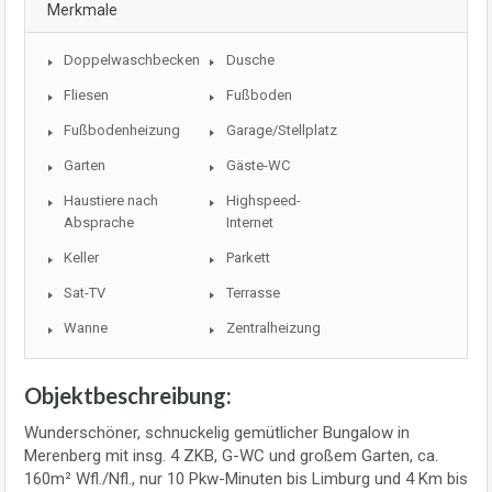
Merkmale
Doppelwaschbecken
Dusche
Fliesen
Fußboden
Fußbodenheizung
Garage/Stellplatz
Garten
Gäste-WC
Haustiere nach
Highspeed-
Absprache
Internet
Keller
Parkett
Sat-TV
Terrasse
Wanne
Zentralheizung
Objektbeschreibung:
Wunderschöner, schnuckelig gemütlicher Bungalow in
Merenberg mit insg. 4 ZKB, G-WC und großem Garten, ca.
160m² Wfl./Nfl., nur 10 Pkw-Minuten bis Limburg und 4 Km bis