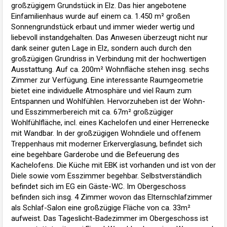
großzügigem Grundstück in Elz. Das hier angebotene
Einfamilienhaus wurde auf einem ca. 1.450 m² großen
Sonnengrundstück erbaut und immer wieder wertig und
liebevoll instandgehalten. Das Anwesen überzeugt nicht nur
dank seiner guten Lage in Elz, sondern auch durch den
großzügigen Grundriss in Verbindung mit der hochwertigen
Ausstattung. Auf ca. 200m² Wohnfläche stehen insg. sechs
Zimmer zur Verfügung. Eine interessante Raumgeometrie
bietet eine individuelle Atmosphäre und viel Raum zum
Entspannen und Wohlfühlen. Hervorzuheben ist der Wohn-
und Esszimmerbereich mit ca. 67m² großzügiger
Wohlfühlfläche, incl. eines Kachelofen und einer Herrenecke
mit Wandbar. In der großzügigen Wohndiele und offenem
Treppenhaus mit moderner Erkerverglasung, befindet sich
eine begehbare Garderobe und die Befeuerung des
Kachelofens. Die Küche mit EBK ist vorhanden und ist von der
Diele sowie vom Esszimmer begehbar. Selbstverständlich
befindet sich im EG ein Gäste-WC. Im Obergeschoss
befinden sich insg. 4 Zimmer wovon das Elternschlafzimmer
als Schlaf-Salon eine großzügige Fläche von ca. 33m²
aufweist. Das Tageslicht-Badezimmer im Obergeschoss ist