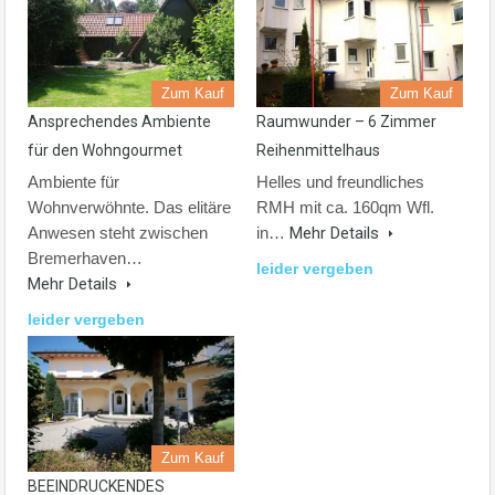
Zum Kauf
Zum Kauf
Ansprechendes Ambiente
Raumwunder – 6 Zimmer
für den Wohngourmet
Reihenmittelhaus
Ambiente für
Helles und freundliches
Wohnverwöhnte. Das elitäre
RMH mit ca. 160qm Wfl.
Anwesen steht zwischen
in…
Mehr Details
Bremerhaven…
leider vergeben
Mehr Details
leider vergeben
Zum Kauf
BEEINDRUCKENDES