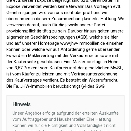
die evtl. diesem Exposé beigefügt sind bzw. deren Daten im
Exposé verwendet werden keine Gewähr. Das Vorliegen evtl.
Genehmigungen wird von uns nicht überprüft und wir
übernehmen in diesem Zusammenhang keinerlei Haftung. Wir
verweisen darauf, auch für die jeweils andere Partei
provisionspflichtig tätig zu sein. Darüber hinaus gelten unsere
allgemeinen Geschäftsbedingungen (AGB), welche sie hier
und auf unserer Homepage www.jhw-immobilien.de einsehen
können oder welche wir auf Anforderung gerne übersenden.
Es wird ein Maklervertrag mit der Verkäuferseite sowie mit
der Käuferseite geschlossen. Eine Maklercourtage in Höhe
von 3,57 Prozent vom Kaufpreis incl. der gesetzlichen MwSt.,
ist vom Käufer zu leisten und mit Vertragsunterzeichnung
des Kaufvertrages verdient. Es besteht ein Widerrufsrecht.
Die Fa. JHW-Immobilien berücksichtigt §4 des GwG.
Hinweis
Unser Angebot erfolgt aufgrund der erteilten Auskünfte
vom Auftraggeber und Haushersteller. Eine Haftung
können wir für die Richtigkeit und Vollständigkeit nicht