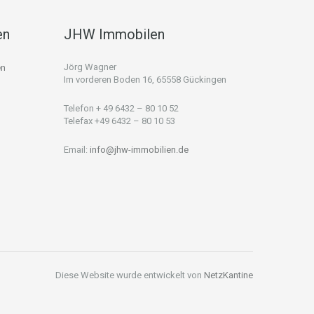
en
JHW Immobilen
Jörg Wagner
en
Im vorderen Boden 16, 65558 Gückingen
Telefon + 49 6432 – 80 10 52
Telefax +49 6432 – 80 10 53
Email:
info@jhw-immobilien.de
Diese Website wurde entwickelt von
NetzKantine