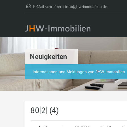
E-Mail schreiben :
info@jhw-immobilien.de
Neuigkeiten
Informationen und Meldungen von JHW-Immobilien
80[2] (4)