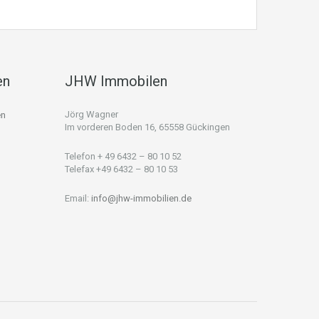
en
JHW Immobilen
Jörg Wagner
en
Im vorderen Boden 16, 65558 Gückingen
Telefon + 49 6432 – 80 10 52
Telefax +49 6432 – 80 10 53
Email:
info@jhw-immobilien.de