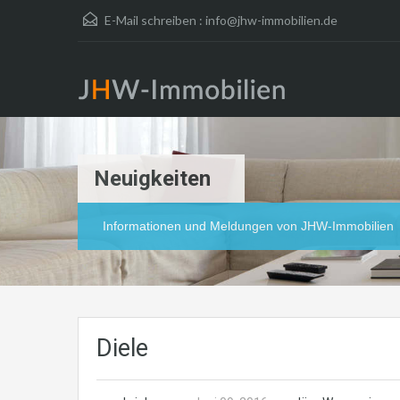
E-Mail schreiben :
info@jhw-immobilien.de
Neuigkeiten
Informationen und Meldungen von JHW-Immobilien
Diele