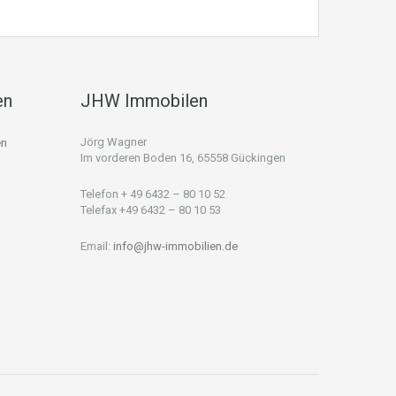
en
JHW Immobilen
Jörg Wagner
en
Im vorderen Boden 16, 65558 Gückingen
Telefon + 49 6432 – 80 10 52
Telefax +49 6432 – 80 10 53
Email:
info@jhw-immobilien.de